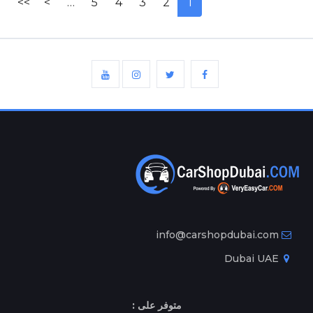
>>
>
…
5
4
3
2
1
info@carshopdubai.com
Dubai UAE
متوفر على :