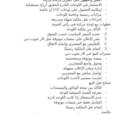
• الاستثمار في اللوحات النادرة لتحقيق أرباح مستقبلية
• إمكانية الحصول على لوحات VIP أو خاصة
• مزادات رسمية وخاصة للوحات
• إجراءات نقل ملكية سهلة وسريعة
خطوات بيع لوحة مركبة في رأس الخيمة
1. التأكد من ملكية اللوحة
2. تحديد السعر المناسب حسب السوق
3. نشر الإعلان على منصات موثوقة مثل كار شوب دبي
4. التفاوض مع المشتري وإتمام الاتفاق
5. إتمام نقل الملكية رسميًا
مميزات البيع عبر كار شوب دبي
• منصة موثوقة ومتخصصة
• وصول واسع للمشترين
• إدارة ونشر الإعلان بسهولة
• تواصل مباشر مع المشترين
• تحديث مستمر لأحدث اللوحات
نصائح قبل البيع
• التأكد من صحة الوثائق والمستندات
• معرفة القيمة السوقية للوحة
• عدم الاستعجال إذا كانت اللوحة نادرة
• التعامل فقط عبر منصات موثوقة
• إتمام نقل الملكية رسميًا
خلاصة