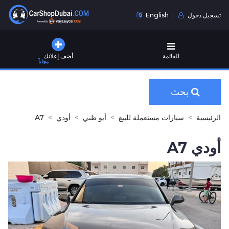
تسجيل دخول
English
القائمة
أضف إعلانك
مجاناً
بحث
الرئيسية
سيارات مستعملة للبيع
أبو ظبي
أودي
A7
أودي A7