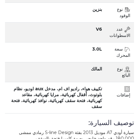
نوع
بنزين
الوقود
عدد
V6
الاسطوانات
سعة
3.0L
المحرك
نوع
المالك
البائع
تكييف هواء، راديو اف ام، مدخل aux اوديو، نظام
بلوتوث، أقفال كهربائية، مرايا كهربائية، مقاعد
إضافات
كهربائية، فتحة سقف كهربائية، نوافذ كهربائية، فتحة
سقف
توصيف السيارة:
سيارة أودي A7 موديل 2013 بفئة S-line Design رمادي ممشى
180.000 رقم واحد خليجي بصمة كاميرا فتحة بالسقف