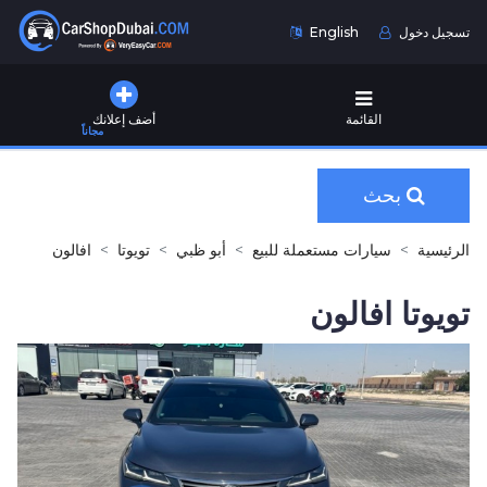
تسجيل دخول
English
القائمة
أضف إعلانك
مجاناً
بحث
الرئيسية
سيارات مستعملة للبيع
أبو ظبي
تويوتا
افالون
تويوتا افالون