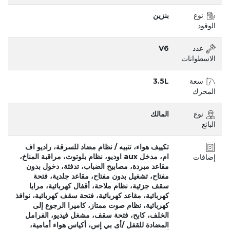
نوع
بنزين
الوقود
عدد
V6
الاسطوانات
سعة
3.5L
المحرك
نوع
المالك
البائع
تكييف هواء، تنبيه / نظام مضاد للسرقة، راديو اف
ام، مدخل aux اوديو، نظام بلوتوث، مراقبة المناخ،
إضافات
مقاعد مبردة، مصابيح الضباب، تدفئة، دخول بدون
مفتاح، تشغيل بدون مفتاح، مقاعد جلدية، فتحة
سقف جزئية، نظام ملاحة، أقفال كهربائية، مرايا
كهربائية، مقاعد كهربائية، فتحة سقف كهربائية، نوافذ
كهربائية، نظام صوت ممتاز، كاميرا الرجوع إلى
الخلف، كابح، فتحة سقف، مشغل فيديو، الفرامل
المضادة للقفل /أى بي إس، أكياس هواء أمامية،