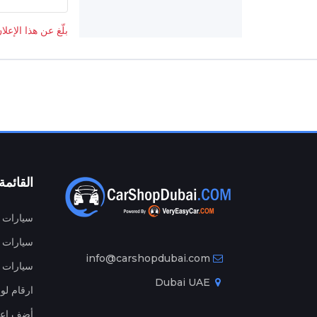
بلّغ عن هذا الإعلا
القائمة
سيارات م
سيارات ج
info@carshopdubai.com
سيارات ل
Dubai UAE
ارقام لو
أضف إعل