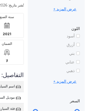
نُشر بتاريخ: 2026-05-10 5:47 AM
عرض المزيد +
سنة الصنع
اللون
2021
أسود
الضمان
أزرق
بني
لا
عنابي
ذهبي
التفاصيل:
عرض المزيد +
اسم السيار
موديل السي
السعر
فئة السيارة