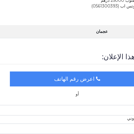
25 درهم
(0561300393)
عجمان
ذا الإعلان:
اعرض رقم الهاتف
أو
روني