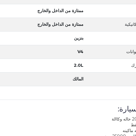
ممتازة من الداخل والخارج
انيكية
ممتازة من الداخل والخارج
بنزين
انات
V4
رك
2.0L
المالك
يارة:
ماكينه