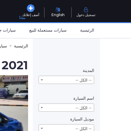
تسجيل دخول
English
أضف إعلانك
مجاناً
الرئيسية
سيارات مستعملة للبيع
سيارات جد
الرئيسية
سيار
2021
المدينة
-- الكل --
اسم السيارة
-- الكل --
موديل السيارة
-- الكل --