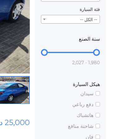
فئة السيارة
-- الكل --
سنة الصنع
1,980 - 2,027
هيكل السيارة
سيدان
دفع رباعي
هاتشباك
25,000 درهم
شاحنة منافع
فان