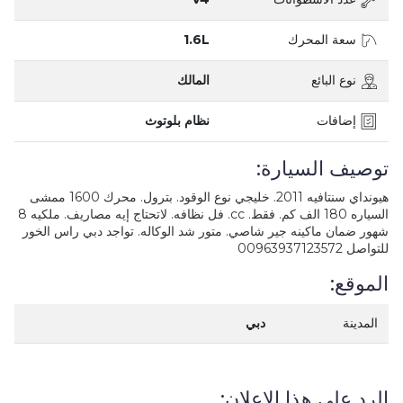
سعة المحرك
1.6L
نوع البائع
المالك
إضافات
نظام بلوتوث
توصيف السيارة:
هيونداي سنتافيه 2011. خليجي نوع الوقود. بترول. محرك 1600 ممشى
السياره 180 الف كم. فقط. cc. فل نظافه. لاتحتاج إيه مصاريف. ملكيه 8
شهور ضمان ماكينه جير شاصي. متور شد الوكاله. تواجد دبي راس الخور
للتواصل 00963937123572
الموقع:
المدينة
دبي
الرد على هذا الإعلان: