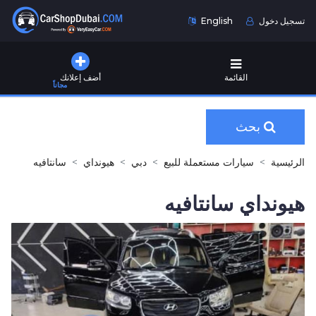
تسجيل دخول
English
القائمة
أضف إعلانك
مجاناً
بحث
الرئيسية
سيارات مستعملة للبيع
دبي
هيونداي
سانتافيه
هيونداي سانتافيه