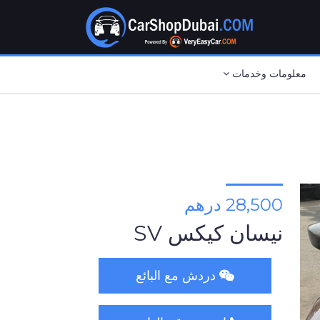
معلومات وخدمات
28,500 درهم
نيسان كيكس SV
دردش مع البائع