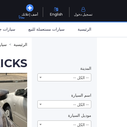
تسجيل دخول
English
أضف إعلانك
مجاناً
الرئيسية
سيارات مستعملة للبيع
سيارات جد
الرئيسية
سيار
ICKS
المدينة
-- الكل --
اسم السيارة
-- الكل --
موديل السيارة
-- الكل --