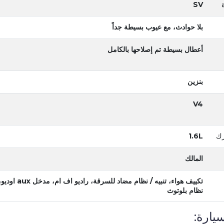
SV
بلا حوادث، مع عيوب بسيطة جداً
أعطال بسيطة تم إصلاحها بالكامل
بنزين
V4
رك
1.6L
المالك
تكييف هواء، تنبيه / نظام مضاد للسرقة، راديو اف ام، مدخل aux ا
نظام بلوتوث
يارة: