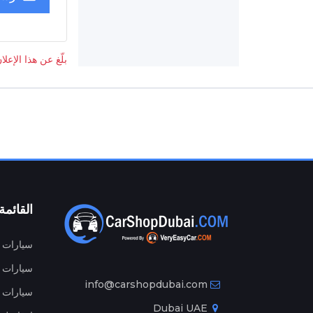
بلّغ عن هذا الإعلا
القائمة
سيارات م
سيارات ج
info@carshopdubai.com
سيارات ل
Dubai UAE