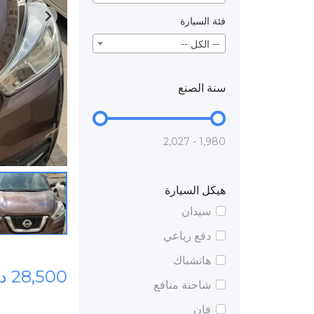
فئة السيارة
-- الكل --
سنة الصنع
1,980 - 2,027
هيكل السيارة
سيدان
دفع رباعي
هاتشباك
28,500 درهم
شاحنة منافع
فان