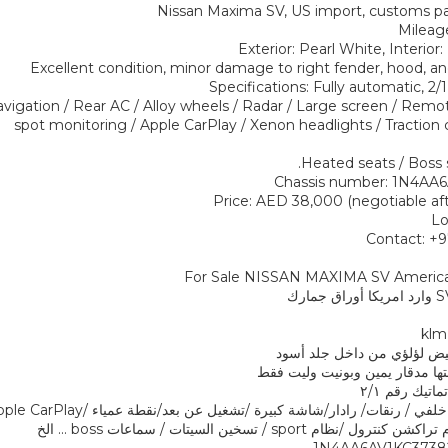
Nissan Maxima SV, US import, customs pa
Mileag
Exterior: Pearl White, Interior
Excellent condition, minor damage to right fender, hood, and
Specifications: Fully automatic, 2/
vigation / Rear AC / Alloy wheels / Radar / Large screen / Remote
spot monitoring / Apple CarPlay / Xenon headlights / Traction c
Heated seats / Boss s
Chassis number: 1N4AA
Price: AED 38,000 (negotiable aft
Lo
Contact: +
For Sale NISSAN MAXIMA SV America
بيض لؤلؤي من داخل جلد أسود
تها مدقار يمين وبونيت وليت فقط
تيك رقم ٢/١
نظام sport / تسخين السيتات / سماعات boss ... الخ