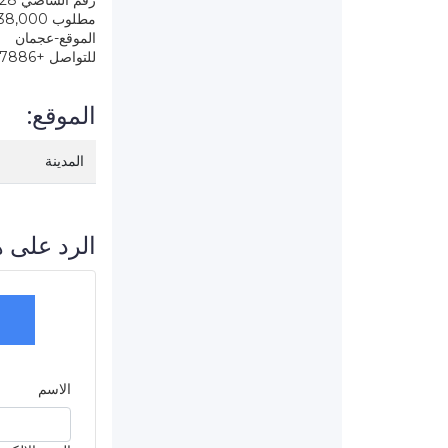
رقم الشاصي 1N4AA6AV1KC373828
مطلوب 38,000 الف قابل بعد المعاينه
الموقع-عجمان
للتواصل +971568087886
الموقع:
المدينة
الرد على ه
الاسم