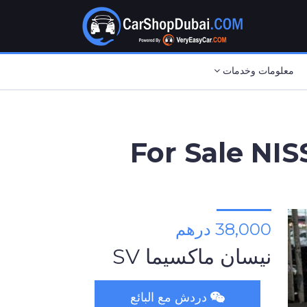
معلومات وخدمات
For Sale N
38,000 درهم
نيسان ماكسيما SV
دردش مع البائع