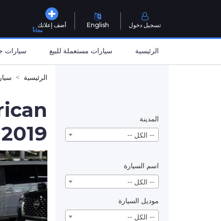
تسجيل دخول
English
أضف إعلانك
مجاناً
الرئيسية
سيارات مستعملة للبيع
سيارات جد
الرئيسية
سيار
rican
المدينة
 2019
-- الكل --
اسم السيارة
-- الكل --
موديل السيارة
-- الكل --