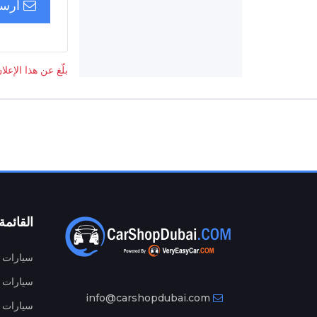
أرسل
بلّغ عن هذا الإعلا
القائمة
سيارات م
سيارات ج
info@carshopdubai.com
سيارات ل