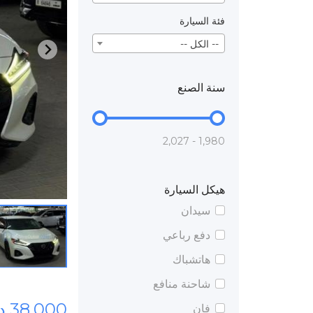
فئة السيارة
-- الكل --
سنة الصنع
1,980 - 2,027
هيكل السيارة
سيدان
دفع رباعي
هاتشباك
شاحنة منافع
38,000 درهم
فان