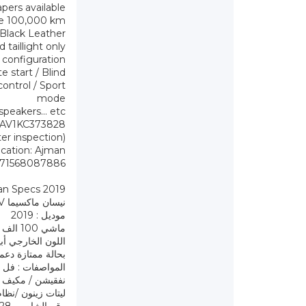
pers available
e 100,000 km
: Black Leather
 taillight only
1 configuration
 start / Blind
ontrol / Sport
mode
peakers... etc.
6AV1KC373828
er inspection)
cation: Ajman
971568087886
n Specs 2019
نيسان ماكسيما SV وارد امريكا أوراق جمارك
موديل : 2019
ماشي 100 الف klm
اللون الخارجي أ
بحالة ممتازة دعم
المواصفات : فل تما
ليتات زينون /نظام تراكشن كنترول /