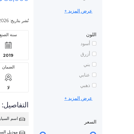
عرض المزيد +
نُشر بتاريخ: 2026-03-02 10:28 PM
اللون
سنة الصنع
أسود
أزرق
2019
بني
الضمان
عنابي
ذهبي
لا
عرض المزيد +
التفاصيل:
اسم السيار
السعر
موديل السي