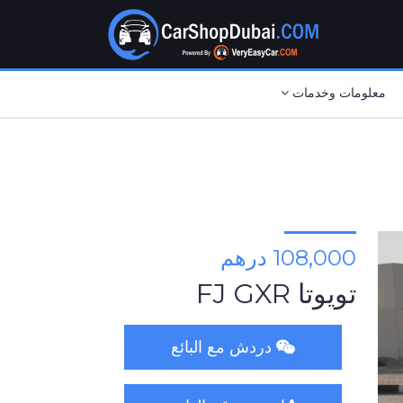
معلومات وخدمات
108,000 درهم
تويوتا FJ GXR
دردش مع البائع