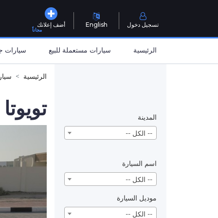
تسجيل دخول
English
أضف إعلانك
مجاناً
الرئيسية
سيارات مستعملة للبيع
سيارات جد
الرئيسية
سيار
تويوتا FJ
المدينة
-- الكل --
اسم السيارة
-- الكل --
موديل السيارة
-- الكل --