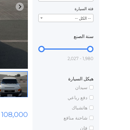
فئة السيارة
-- الكل --
سنة الصنع
1,980 - 2,027
هيكل السيارة
سيدان
دفع رباعي
هاتشباك
108,000 درهم
شاحنة منافع
فان