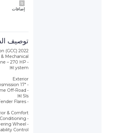
إضافات
توصيف الس
2022 Toyota FJ Cruiser GXR in excellent condition (GCC)
 & Mechanical
• 4.0L V6 Petrol Engine – 270 HP ￼
ystem ￼
Exterior
• 17″ Alloy Whee• 5 Speed Automatic Transmission ￼
• 4WD Part-Time Off-Road
Sls ￼
• Side Steps & Fender Flares
rior & Comfort
• Air Conditioning ￼
• Leather-Trimmed Steering Wheel ￼
ability Control ￼