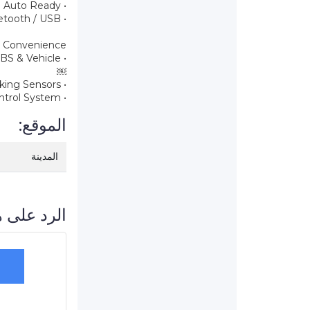
• Cruise Control• Apple CarPlay & Android Auto Ready
• Infotainment with Bluetooth / USB ￼
& Convenience
• ABS & Vehicle
￼
• Rear View Camera / Parking Sensors ￼
• Traction Control & Crawl Control System ￼
الموقع:
المدينة
الرد على ه