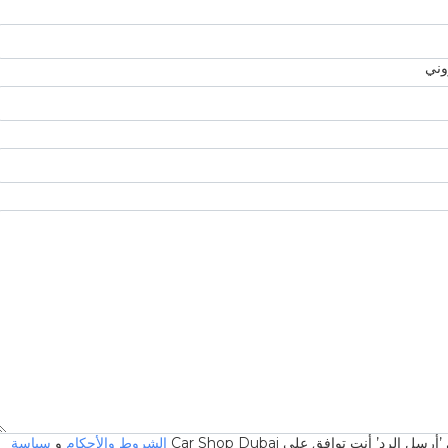
روني
 الرد’ أنت توافق على Car Shop Dubai
الشروط والأحكام
و
سياسة