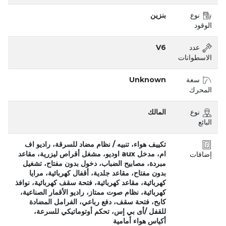
نوع
بنزين
الوقود
عدد
V6
الاسطوانات
سعة
Unknown
المحرك
نوع
المالك
البائع
تكييف هواء، تنبيه / نظام مضاد للسرقة، راديو اف
ام، مدخل aux اوديو، مشغل أقراص ليزرية، مقاعد
إضافات
مبردة، مصابيح الضباب، دخول بدون مفتاح، تشغيل
بدون مفتاح، مقاعد جلدية، أقفال كهربائية، مرايا
كهربائية، مقاعد كهربائية، فتحة سقف كهربائية، نوافذ
كهربائية، نظام صوت ممتاز، راديو الأقمار الصناعية،
كابح، فتحة سقف، دفع رباعي، الفرامل المضادة
للقفل /أى بي إس، تحكم أوتوماتيكي للسرعة،
أكياس هواء أمامية