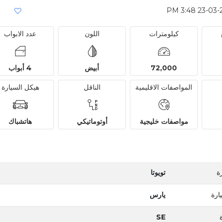
كيلومترات
اللون
عدد الابواب
72,000
أبيض
4 أبواب
المواصفات الاقليمية
الناقل
هيكل السيارة
مواصفات خليجية
أوتوماتيكي
هاتشباك
ة
تويوتا
ارة
يارس
SE