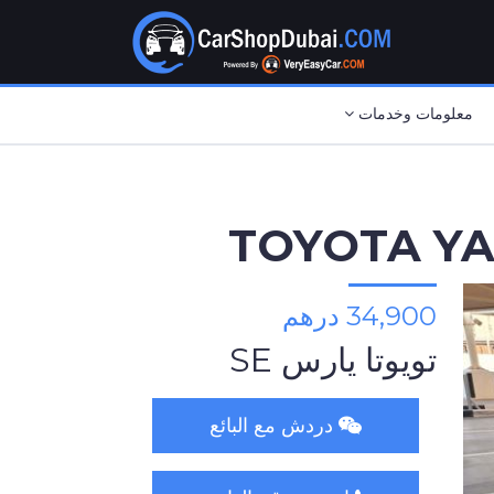
معلومات وخدمات
TOYOTA YAR
34,900 درهم
تويوتا يارس SE
دردش مع البائع