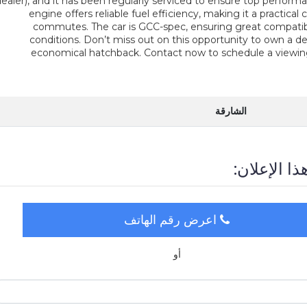
ealer), and it has been regularly serviced to ensure top performa
engine offers reliable fuel efficiency, making it a practical c
commutes. The car is GCC-spec, ensuring great compatibil
conditions. Don’t miss out on this opportunity to own a 
economical hatchback. Contact now to schedule a viewing
الشارقة
ذا الإعلان:
اعرض رقم الهاتف
أو