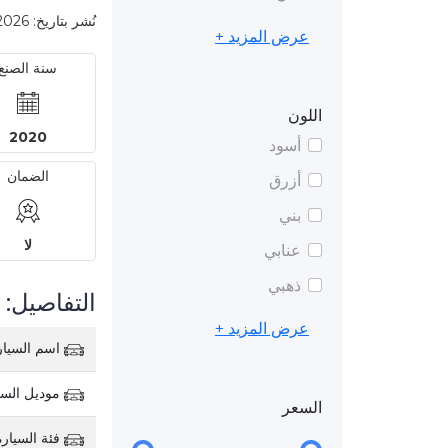
نُشر بتاريخ: 2026-03-23 3:48 PM
عرض المزيد +
سنة الصنع
اللون
2020
أسود
الضمان
أزرق
بني
لا
عنابي
ذهبي
التفاصيل:
عرض المزيد +
اسم السيار
موديل السي
السعر
فئة السيارة