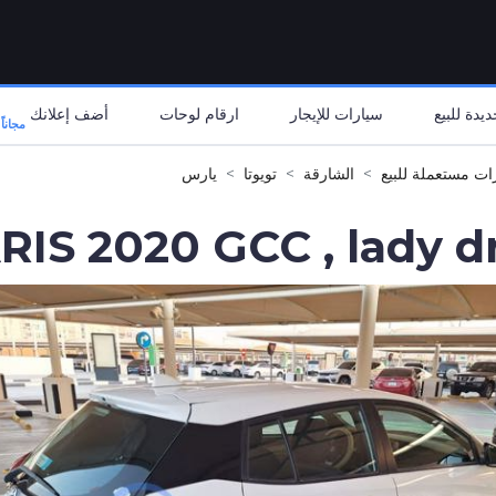
يدة للبيع
سيارات للإيجار
ارقام لوحات
أضف إعلانك
مجاناً
ات مستعملة للبيع
الشارقة
تويوتا
يارس
IS 2020 GCC , lady d