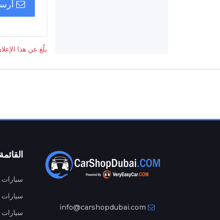
أرسل
بلّغ عن هذا الإعلا
القائمة
سيارات م
سيارات ج
info@carshopdubai.com
سيارات ل