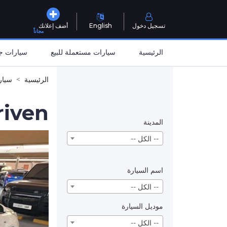
تسجيل دخول
English
أضف إعلانك
مجاناً
الرئيسية
سيارات مستعملة للبيع
سيارات جد
الرئيسية
سيار
riven
المدينة
-- الكل --
اسم السيارة
-- الكل --
موديل السيارة
-- الكل --