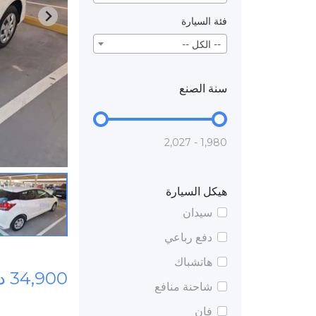
فئة السيارة
-- الكل --
سنة الصنع
1,980 - 2,027
هيكل السيارة
سيدان
دفع رباعي
هاتشباك
34,900 درهم
شاحنة منافع
فان