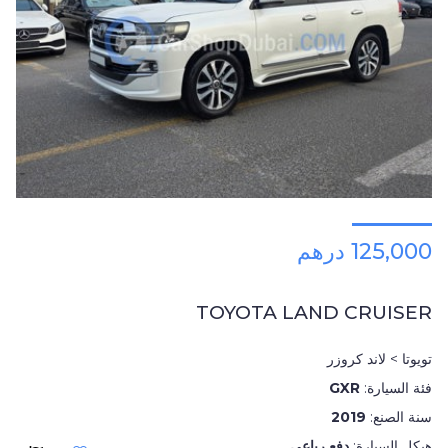
125,000 درهم
TOYOTA LAND CRUISER
تويوتا > لاند كروزر
فئة السيارة:
GXR
سنة الصنع:
2019
هيكل السيارة:
دفع رباعي