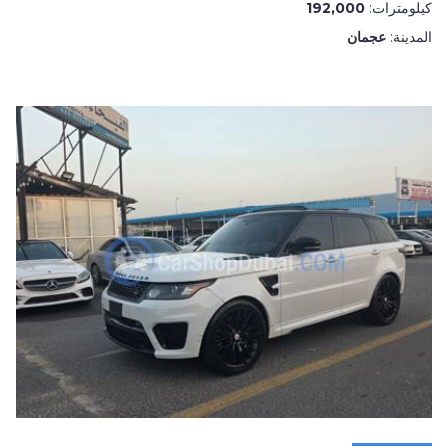
كيلومترات:
192,000
المدينة:
عجمان