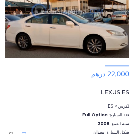
22,000 درهم
LEXUS ES
لكزس > ES
فئة السيارة:
Full Option
سنة الصنع:
2008
هيكل السيارة:
سيدان