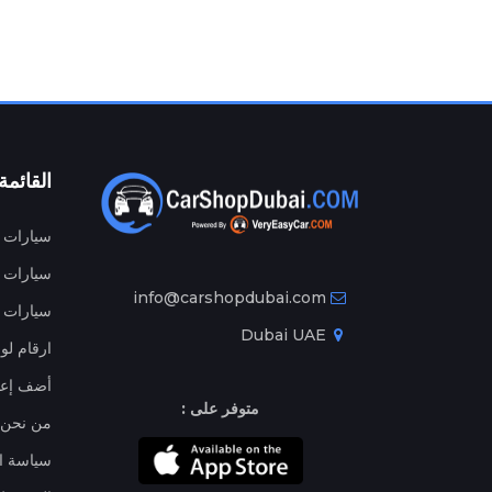
القائمة
سيارات م
سيارات ج
info@carshopdubai.com
سيارات ل
Dubai UAE
ارقام لو
أضف إعل
متوفر على :
من نحن
سياسة ا