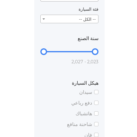
فئة السيارة
-- الكل --
سنة الصنع
2,023 - 2,027
هيكل السيارة
سيدان
دفع رباعي
هاتشباك
شاحنة منافع
فان