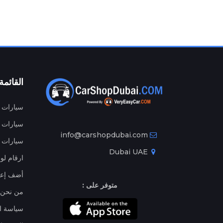
القائمة
سيارات م
سيارات ج
info@carshopdubai.com
سيارات ل
Dubai UAE
ارقام لو
أضف إعل
متوفر على :
من نحن
سياسة ا