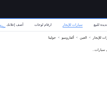
يدة للبيع
سيارات للإيجار
ارقام لوحات
أضف إعلانك
مجاناً
ات للإيجار
العين
ألفاروميو
جوليتا
 سيارات...