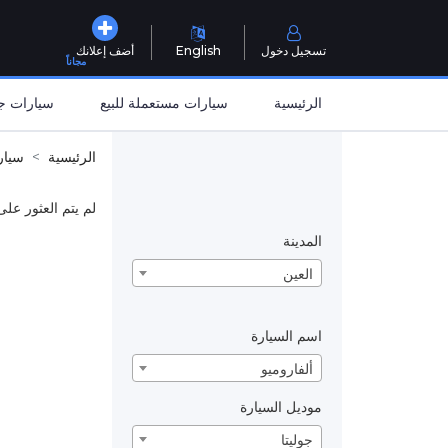
تسجيل دخول
English
أضف إعلانك
مجاناً
الرئيسية
سيارات مستعملة للبيع
سيارات جد
الرئيسية
سيار
لم يتم العثور على
المدينة
العين
اسم السيارة
ألفاروميو
موديل السيارة
جوليتا