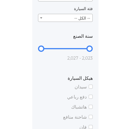
فئة السيارة
-- الكل --
سنة الصنع
2,023 - 2,027
هيكل السيارة
سيدان
دفع رباعي
هاتشباك
شاحنة منافع
فان