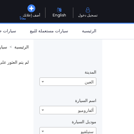
تسجيل دخول
English
أضف إعلانك
مجاناً
الرئيسية
سيارات مستعملة للبيع
سيارات جد
الرئيسية
سيار
لم يتم العثور على
المدينة
العين
اسم السيارة
ألفاروميو
موديل السيارة
ستيلفيو