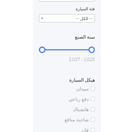
فئة السيارة
-- الكل --
سنة الصنع
2,023 - 2,027
هيكل السيارة
سيدان
دفع رباعي
هاتشباك
شاحنة منافع
فان