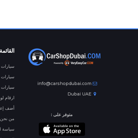
القائمة
سيارات م
سيارات ج
info@carshopdubai.com
سيارات ل
Dubai UAE
ارقام لو
أضف إعل
متوفر على :
من نحن
سياسة ا