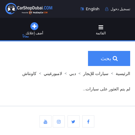
تسجيل دخول
English
القائمة
أضف إعلانك
مجاناً
بحث
الرئيسية
سيارات للإيجار
دبي
لامبورغيني
كاونتاش
لم يتم العثور على سيارات...