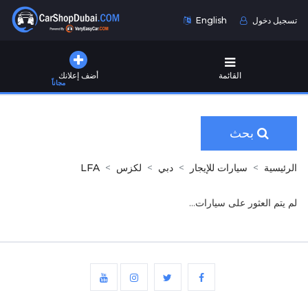
تسجيل دخول
English
القائمة
أضف إعلانك
مجاناً
بحث
الرئيسية
سيارات للإيجار
دبي
لكزس
LFA
لم يتم العثور على سيارات...