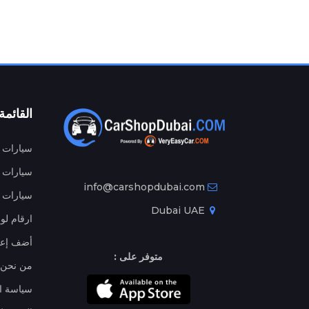
القائمة
سيارات م
سيارات ج
info@carshopdubai.com
سيارات ل
Dubai UAE
ارقام لو
أضف إعل
متوفر على :
من نحن
سياسة ا