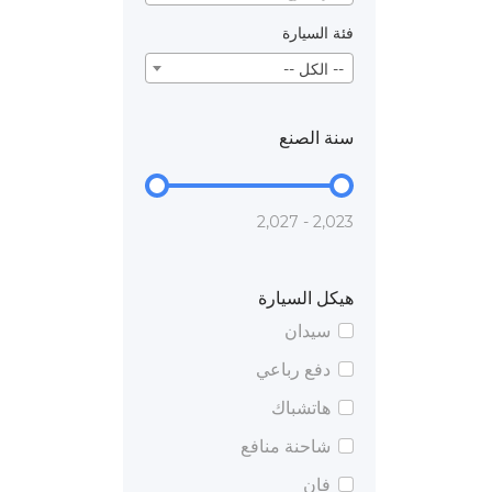
فئة السيارة
-- الكل --
سنة الصنع
2,023 - 2,027
هيكل السيارة
سيدان
دفع رباعي
هاتشباك
شاحنة منافع
فان