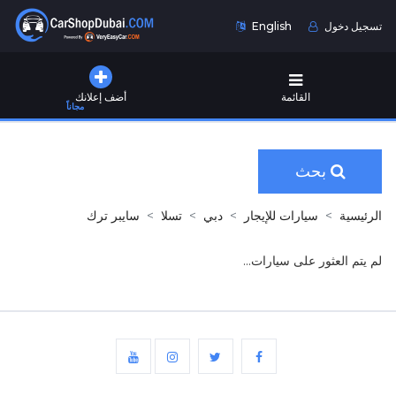
تسجيل دخول
English
القائمة
أضف إعلانك
مجاناً
بحث
الرئيسية
سيارات للإيجار
دبي
تسلا
سايبر ترك
لم يتم العثور على سيارات...