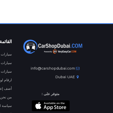
القائمة
سيارات م
سيارات ج
info@carshopdubai.com
سيارات ل
Dubai UAE
ارقام لو
أضف إعل
متوفر على :
من نحن
سياسة ا