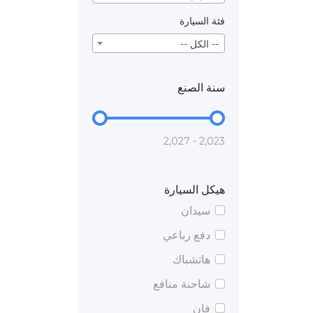
فئة السيارة
-- الكل --
سنة الصنع
2,023 - 2,027
هيكل السيارة
سيدان
دفع رباعي
هاتشباك
شاحنة منافع
فان