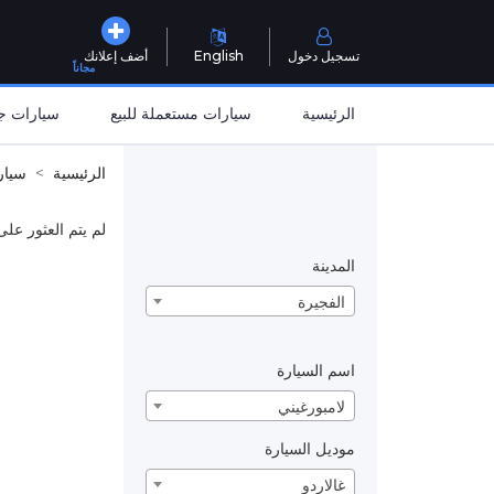
تسجيل دخول
English
أضف إعلانك
مجاناً
الرئيسية
سيارات مستعملة للبيع
سيارات جد
الرئيسية
سيار
لم يتم العثور على
المدينة
الفجيرة
اسم السيارة
لامبورغيني
موديل السيارة
غالاردو