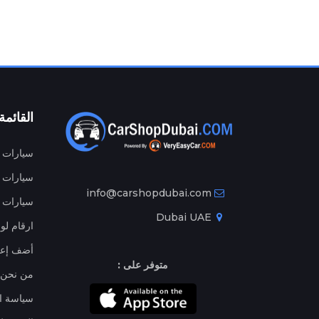
القائمة
سيارات م
سيارات ج
info@carshopdubai.com
سيارات ل
Dubai UAE
ارقام لو
أضف إعل
متوفر على :
من نحن
سياسة ا