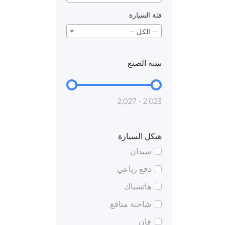
فئة السيارة
-- الكل --
سنة الصنع
2,023 - 2,027
هيكل السيارة
سيدان
دفع رباعي
هاتشباك
شاحنة منافع
فان