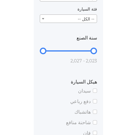
فئة السيارة
-- الكل --
سنة الصنع
2,023 - 2,027
هيكل السيارة
سيدان
دفع رباعي
هاتشباك
شاحنة منافع
فان