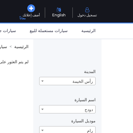
تسجيل دخول
English
أضف إعلانك
مجاناً
الرئيسية
سيارات مستعملة للبيع
سيارات جد
الرئيسية
سيار
لم يتم العثور على
المدينة
رأس الخيمة
اسم السيارة
دودج
موديل السيارة
رام