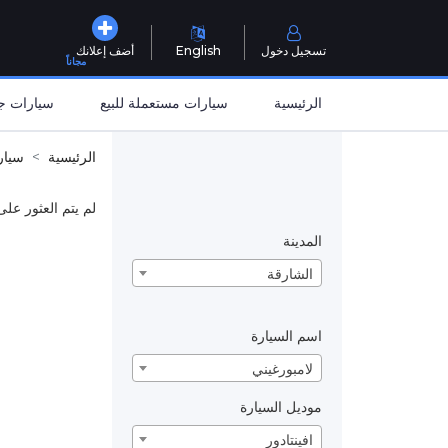
تسجيل دخول
English
أضف إعلانك
مجاناً
الرئيسية
سيارات مستعملة للبيع
سيارات جد
الرئيسية
سيار
لم يتم العثور على
المدينة
الشارقة
اسم السيارة
لامبورغيني
موديل السيارة
افينتادور