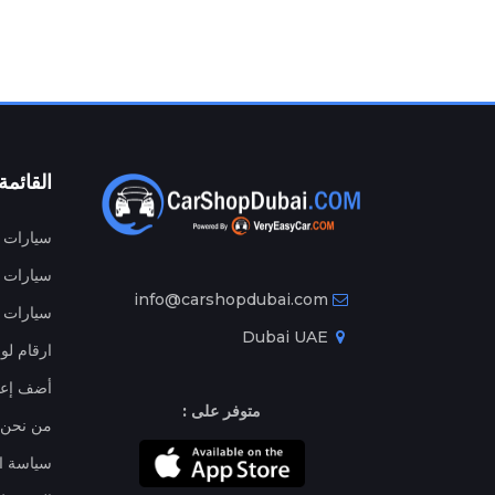
القائمة
سيارات م
سيارات ج
info@carshopdubai.com
سيارات ل
Dubai UAE
ارقام لو
أضف إعل
متوفر على :
من نحن
سياسة ا