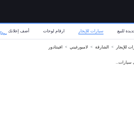
يدة للبيع
سيارات للإيجار
ارقام لوحات
أضف إعلانك
مجاناً
ات للإيجار
الشارقة
لامبورغيني
افينتادور
 سيارات...