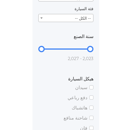
فئة السيارة
-- الكل --
سنة الصنع
2,023 - 2,027
هيكل السيارة
سيدان
دفع رباعي
هاتشباك
شاحنة منافع
فان