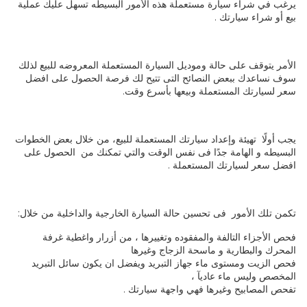
يرغب في شراء سيارة مستعملة هذه الأمور البسيطه تسهل عليك عملية
بيع أو شراء سيارتك .
الأمر يتوقف على حالة وموديل السيارة المستعملة المعروضه للبيع لذلك
سوف نساعدك ببعض النصائح التى تتيح لك فرصة الحصول على افضل
سعر لسيارتك المستعملة وبيعها بأسرع وقت.
يجب أولًا تهيئة وإعداد سيارتك المستعملة للبيع، من خلال بعض الخطوات
البسيطه و الهامة جدًا فى نفس الوقت والتي تمكنك من الحصول على
افضل سعر لسيارتك المستعملة .
تكمن تلك الأمور فى تحسين حالة السيارة الخارجية والداخلية من خلال:
فحص الأجزاء التالفة والمفقوده وتغييرها ، من أزرار واغطية غرفة
المحرك والبطارية و ماسحة الزجاج وغيرها
فحص الزيت ومستوى ماء جهاز التبريد ويفضل ان يكون سائل التبريد
المخصص وليس ماء عاديآ ،
تفحص المصابيح وغيرها فهي واجهة سيارتك .