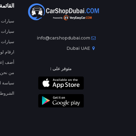
القائمة
سيارات م
سيارات ج
info@carshopdubai.com
سيارات ل
Dubai UAE
ارقام لو
أضف إعل
متوفر على :
من نحن
سياسة ا
الشروط 