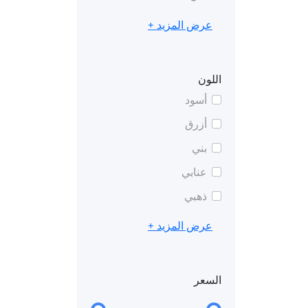
عرض المزيد +
اللون
أسود
أزرق
بني
عنابي
ذهبي
عرض المزيد +
السعر