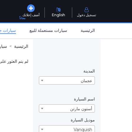
تسجيل دخول
English
أضف إعلانك
مجاناً
الرئيسية
سيارات مستعملة للبيع
سيارات جد
الرئيسية
سيار
لم يتم العثور على
المدينة
عجمان
اسم السيارة
أستون مارتن
موديل السيارة
Vanquish