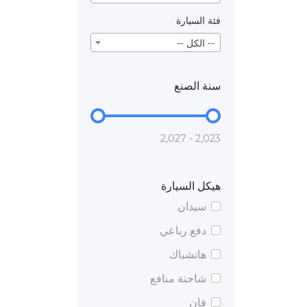
فئة السيارة
-- الكل --
سنة الصنع
2,023 - 2,027
هيكل السيارة
سيدان
دفع رباعي
هاتشباك
شاحنة منافع
فان