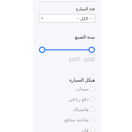
فئة السيارة
-- الكل --
سنة الصنع
2,023 - 2,027
هيكل السيارة
سيدان
دفع رباعي
هاتشباك
شاحنة منافع
فان