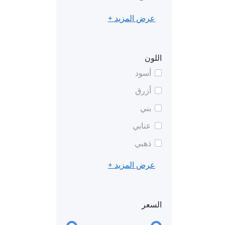
عرض المزيد +
اللون
أسود
أزرق
بني
عنابي
ذهبي
عرض المزيد +
السعر