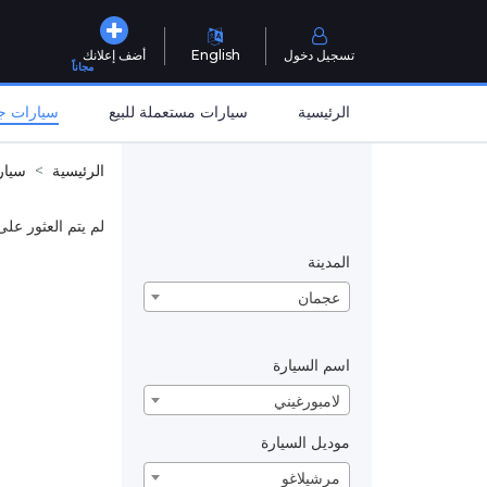
تسجيل دخول
English
أضف إعلانك
مجاناً
الرئيسية
سيارات مستعملة للبيع
سيارات جد
الرئيسية
سيار
لم يتم العثور على
المدينة
عجمان
اسم السيارة
لامبورغيني
موديل السيارة
مرشيلاغو