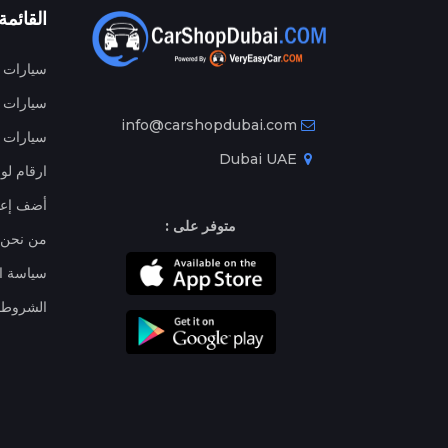
القائمة
سيارات م
سيارات ج
info@carshopdubai.com
سيارات ل
Dubai UAE
ارقام لو
أضف إعل
متوفر على :
من نحن
سياسة ا
الشروط 