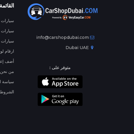
القائمة
سيارات م
سيارات ج
info@carshopdubai.com
سيارات ل
Dubai UAE
ارقام لو
أضف إعل
متوفر على :
من نحن
سياسة ا
الشروط 