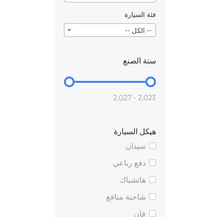
فئة السيارة
-- الكل --
سنة الصنع
2,023 - 2,027
هيكل السيارة
سيدان
دفع رباعي
هاتشباك
شاحنة منافع
فان