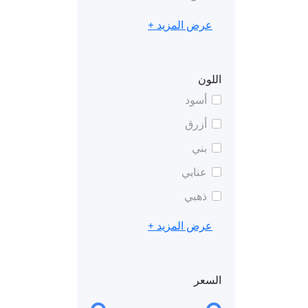
عرض المزيد +
اللون
أسود
أزرق
بني
عنابي
ذهبي
عرض المزيد +
السعر