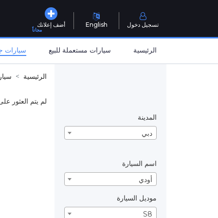
تسجيل دخول
English
أضف إعلانك
مجاناً
الرئيسية
سيارات مستعملة للبيع
سيارات جد
الرئيسية
سيار
لم يتم العثور على
المدينة
دبي
اسم السيارة
أودي
موديل السيارة
S8