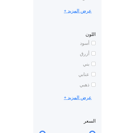
عرض المزيد +
اللون
أسود
أزرق
بني
عنابي
ذهبي
عرض المزيد +
السعر