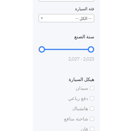
فئة السيارة
-- الكل --
سنة الصنع
2,023 - 2,027
هيكل السيارة
سيدان
دفع رباعي
هاتشباك
شاحنة منافع
فان