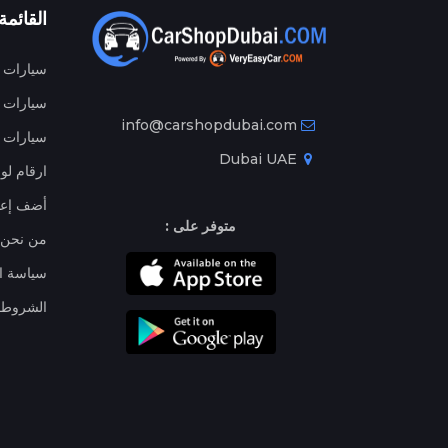
القائمة
سيارات م
سيارات ج
info@carshopdubai.com
سيارات ل
Dubai UAE
ارقام لو
أضف إعل
متوفر على :
من نحن
سياسة ا
الشروط 