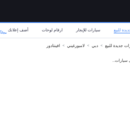
يدة للبيع
سيارات للإيجار
ارقام لوحات
أضف إعلانك
مجاناً
ات جديدة للبيع
دبي
لامبورغيني
افينتادور
 سيارات...