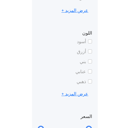
عرض المزيد +
اللون
أسود
أزرق
بني
عنابي
ذهبي
عرض المزيد +
السعر