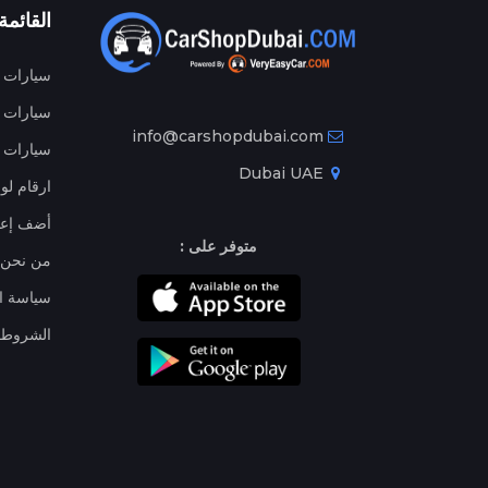
القائمة
سيارات م
سيارات ج
info@carshopdubai.com
سيارات ل
Dubai UAE
ارقام لو
أضف إعل
متوفر على :
من نحن
سياسة ا
الشروط 