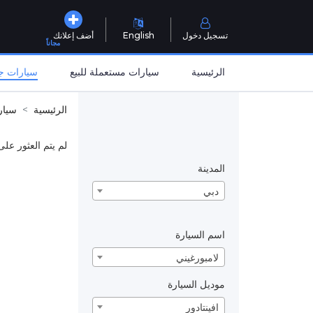
تسجيل دخول
English
أضف إعلانك
مجاناً
الرئيسية
سيارات مستعملة للبيع
سيارات جد
الرئيسية
سيار
لم يتم العثور على
المدينة
دبي
اسم السيارة
لامبورغيني
موديل السيارة
افينتادور