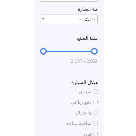
فئة السيارة
-- الكل --
سنة الصنع
2,023 - 2,027
هيكل السيارة
سيدان
دفع رباعي
هاتشباك
شاحنة منافع
فان