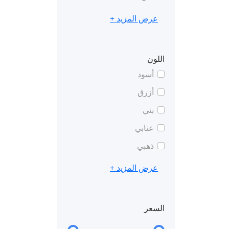
عرض المزيد +
اللون
أسود
أزرق
بني
عنابي
ذهبي
عرض المزيد +
السعر