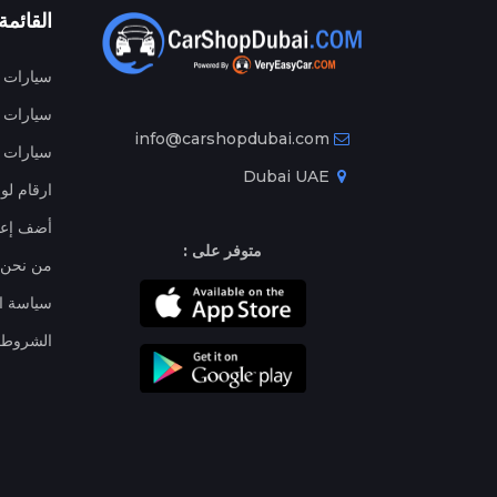
القائمة
سيارات م
سيارات ج
info@carshopdubai.com
سيارات ل
Dubai UAE
ارقام لو
أضف إعل
متوفر على :
من نحن
سياسة ا
الشروط 