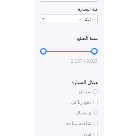
فئة السيارة
-- الكل --
سنة الصنع
2,023 - 2,027
هيكل السيارة
سيدان
دفع رباعي
هاتشباك
شاحنة منافع
فان