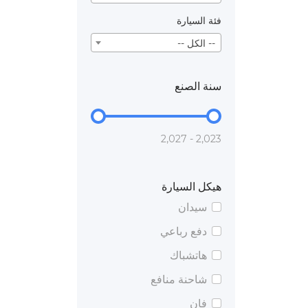
فئة السيارة
-- الكل --
سنة الصنع
2,023 - 2,027
هيكل السيارة
سيدان
دفع رباعي
هاتشباك
شاحنة منافع
فان