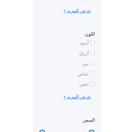
عرض المزيد +
اللون
أسود
أزرق
بني
عنابي
ذهبي
عرض المزيد +
السعر