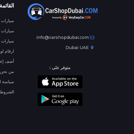
القائمة
سيارات م
سيارات ج
info@carshopdubai.com
سيارات ل
Dubai UAE
ارقام لو
أضف إعل
متوفر على :
من نحن
سياسة ا
الشروط 