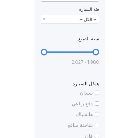
فئة السيارة
-- الكل --
سنة الصنع
1,980 - 2,027
هيكل السيارة
سيدان
دفع رباعي
هاتشباك
شاحنة منافع
فان