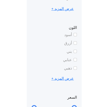
عرض المزيد +
اللون
أسود
أزرق
بني
عنابي
ذهبي
عرض المزيد +
السعر