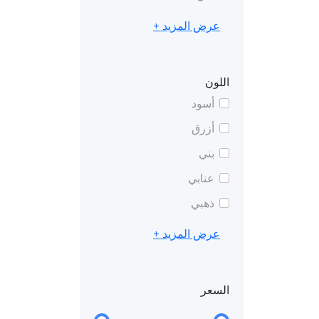
عرض المزيد +
اللون
أسود
أزرق
بني
عنابي
ذهبي
عرض المزيد +
السعر