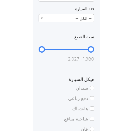
فئة السيارة
-- الكل --
سنة الصنع
1,980 - 2,027
هيكل السيارة
سيدان
دفع رباعي
هاتشباك
شاحنة منافع
فان