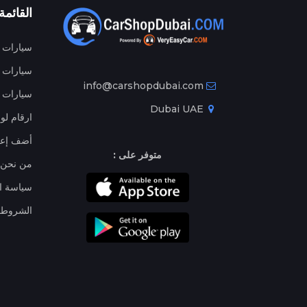
القائمة
سيارات م
سيارات ج
info@carshopdubai.com
سيارات ل
Dubai UAE
ارقام لو
أضف إعل
متوفر على :
من نحن
سياسة ا
الشروط 