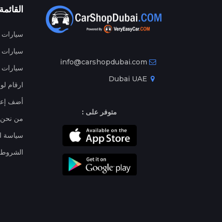
القائمة
سيارات م
سيارات ج
info@carshopdubai.com
سيارات ل
Dubai UAE
ارقام لو
أضف إعل
متوفر على :
من نحن
سياسة ا
الشروط 