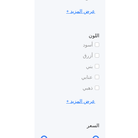
عرض المزيد +
اللون
أسود
أزرق
بني
عنابي
ذهبي
عرض المزيد +
السعر