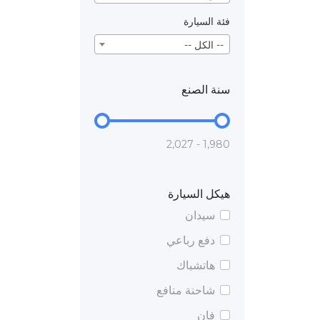
فئة السيارة
-- الكل --
سنة الصنع
1,980 - 2,027
هيكل السيارة
سيدان
دفع رباعي
هاتشباك
شاحنة منافع
فان