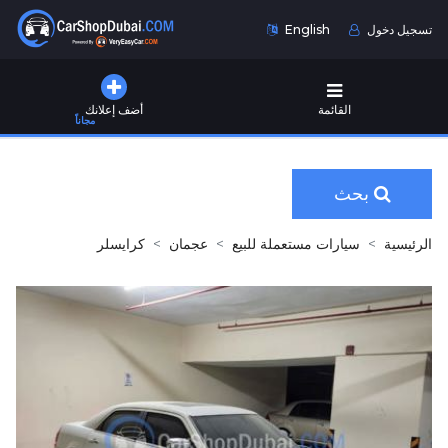
تسجيل دخول
English
القائمة
أضف إعلانك
مجاناً
بحث
الرئيسية
سيارات مستعملة للبيع
عجمان
كرايسلر