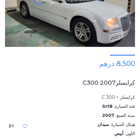
8,500 درهم
كرايسلرC300 2007
كرايسلر > 300 C
فئة السيارة:
Srt8
سنة الصنع:
2007
هيكل السيارة:
سيدان
اللون:
أبيض