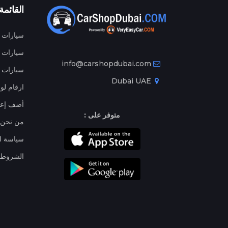
القائمة
سيارات م
سيارات ج
info@carshopdubai.com
سيارات ل
Dubai UAE
ارقام لو
أضف إعل
متوفر على :
من نحن
سياسة ا
الشروط 