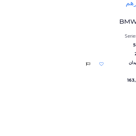
BMW 
5
دان
163