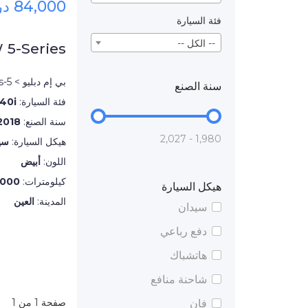
84,000 درهم
فئة السيارة
-- الكل --
5-Series
بي إم دبليو > 5-Series
سنة الصنع
فئة السيارة:
40i
سنة الصنع:
2018
1,980 - 2,027
هيكل السيارة:
سي
اللون:
أبيض
كيلومترات:
,000
هيكل السيارة
المدينة:
العين
سيدان
دفع رباعي
هاتشباك
شاحنة منافع
صفحة 1 من 1
فان