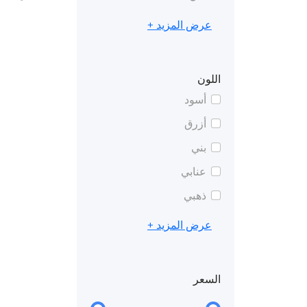
عرض المزيد +
اللون
أسود
أزرق
بني
عنابي
ذهبي
عرض المزيد +
السعر