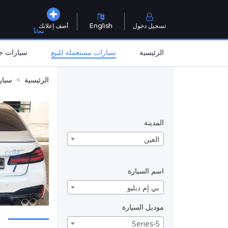
تسجيل دخول
English
أضف إعلانك
مجاناً
الرئيسية
سيارات مستعملة للبيع
سيارات جد
الرئيسية
سيار
المدينة
العين
اسم السيارة
بي إم دبليو
موديل السيارة
5-Series