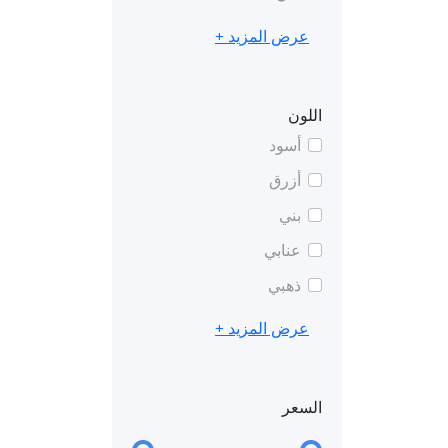
عرض المزيد +
اللون
أسود
أزرق
بني
عنابي
ذهبي
عرض المزيد +
السعر