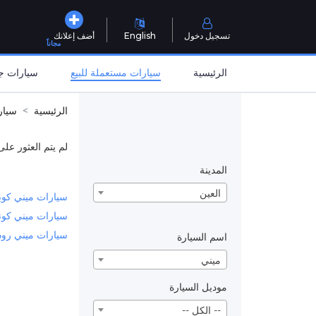
تسجيل دخول
English
أضف إعلانك
مجاناً
الرئيسية
سيارات مستعملة للبيع
سيارات جد
الرئيسية
سيار
لم يتم العثور على
المدينة
العين
سيارات ميني كوبر
سيارات ميني كون
سيارات ميني رود
اسم السيارة
ميني
موديل السيارة
-- الكل --