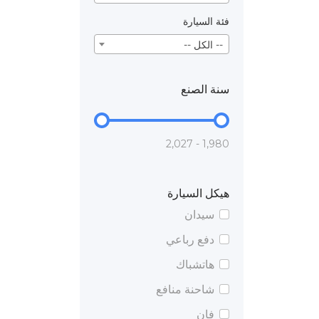
فئة السيارة
-- الكل --
سنة الصنع
1,980 - 2,027
هيكل السيارة
سيدان
دفع رباعي
هاتشباك
شاحنة منافع
فان