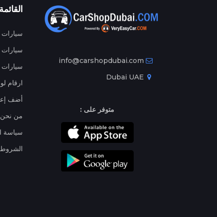
القائمة
سيارات م
سيارات ج
info@carshopdubai.com
سيارات ل
Dubai UAE
ارقام لو
أضف إعل
متوفر على :
من نحن
سياسة ا
الشروط 