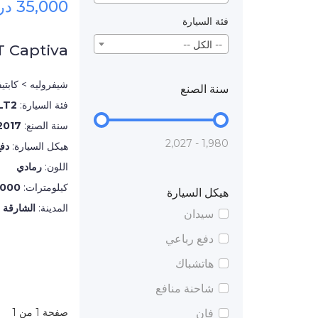
35,000 درهم
فئة السيارة
-- الكل --
 Captiva
شيفروليه > كابتيف
سنة الصنع
فئة السيارة:
LT2
سنة الصنع:
2017
1,980 - 2,027
هيكل السيارة:
دف
اللون:
رمادي
كيلومترات:
,000
هيكل السيارة
المدينة:
الشارقة
سيدان
دفع رباعي
هاتشباك
شاحنة منافع
صفحة 1 من 1
فان