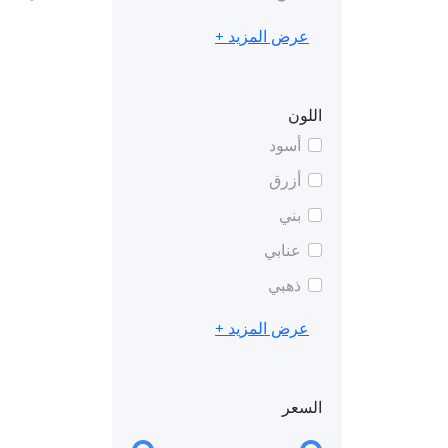
عرض المزيد +
اللون
أسود
أزرق
بني
عنابي
ذهبي
عرض المزيد +
السعر