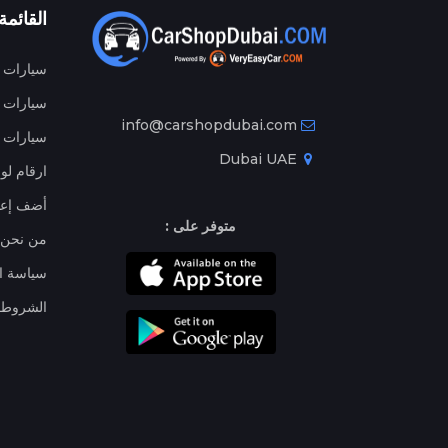
القائمة
سيارات م
سيارات ج
info@carshopdubai.com
سيارات ل
Dubai UAE
ارقام لو
أضف إعل
متوفر على :
من نحن
سياسة ا
الشروط 