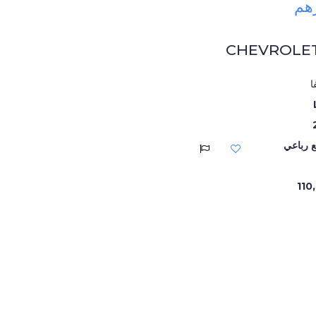
CHEVROLET
ا
ع رباعي
110