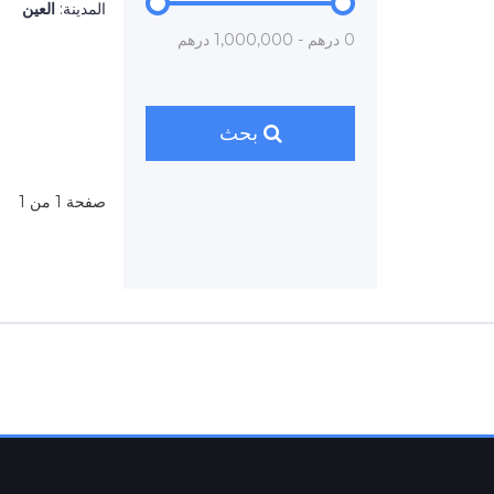
المدينة:
العين
0 درهم - 1,000,000 درهم
بحث
صفحة 1 من 1