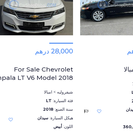
28,000 درهم
الا
For Sale Chevrolet
mpala LT V6 Model 2018
شيفروليه > امبالا
فئة السيارة:
LT
سنة الصنع:
2018
دان
هيكل السيارة:
سيدان
اللون:
أبيض
360