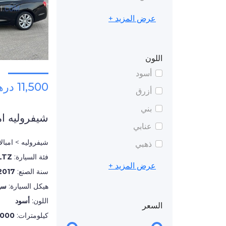
عرض المزيد +
اللون
أسود
11,500 درهم
أزرق
بني
شيفروليه امب
عنابي
شيفروليه > امبالا
ذهبي
فئة السيارة:
LTZ
عرض المزيد +
سنة الصنع:
2017
هيكل السيارة:
سي
اللون:
أسود
السعر
كيلومترات:
,000