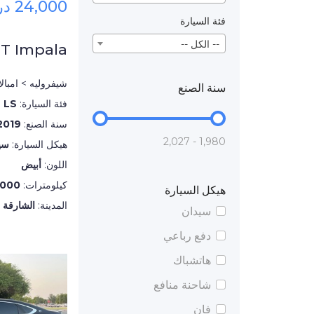
24,000 درهم
فئة السيارة
-- الكل --
T Impala
شيفروليه > امبالا
سنة الصنع
فئة السيارة:
LS
سنة الصنع:
2019
1,980 - 2,027
هيكل السيارة:
سي
اللون:
أبيض
كيلومترات:
,000
هيكل السيارة
المدينة:
الشارقة
سيدان
دفع رباعي
هاتشباك
شاحنة منافع
فان