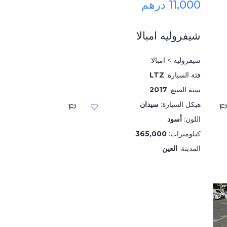
11,000 درهم
شيفروليه امبالا
شيفروليه > امبالا
فئة السيارة:
LTZ
سنة الصنع:
2017
هيكل السيارة:
سيدان
اللون:
أسود
كيلومترات:
365,000
المدينة:
العين