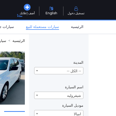
تسجيل دخول
English
أضف إعلانك
مجاناً
الرئيسية
سيارات مستعملة للبيع
سيارات جد
الرئيسية
سيار
المدينة
-- الكل --
اسم السيارة
شيفروليه
موديل السيارة
امبالا