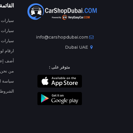
القائمة
سيارات م
سيارات ج
info@carshopdubai.com
سيارات ل
Dubai UAE
ارقام لو
أضف إعل
متوفر على :
من نحن
سياسة ا
الشروط 