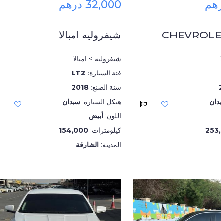
32,000 درهم
CHEVROLE
شيفروليه امبالا
شيفروليه > امبالا
فئة السيارة:
LTZ
سنة الصنع:
2018
دان
هيكل السيارة:
سيدان
اللون:
أبيض
253
كيلومترات:
154,000
المدينة:
الشارقة