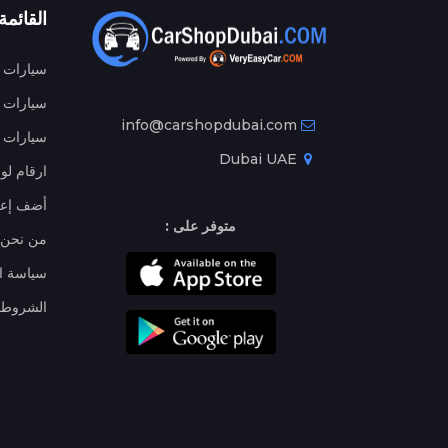
القائمة
سيارات م
سيارات ج
info@carshopdubai.com
سيارات ل
Dubai UAE
ارقام لو
أضف إعل
متوفر على :
من نحن
سياسة ا
الشروط 