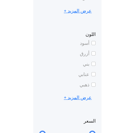
عرض المزيد +
اللون
أسود
أزرق
بني
عنابي
ذهبي
عرض المزيد +
السعر