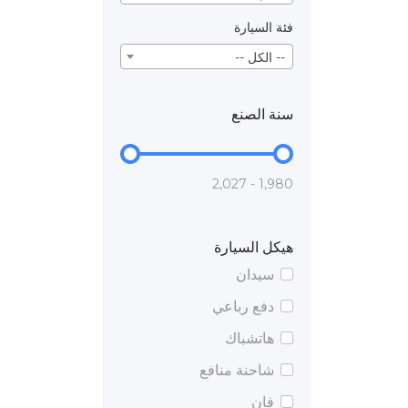
فئة السيارة
-- الكل --
سنة الصنع
1,980 - 2,027
هيكل السيارة
سيدان
دفع رباعي
هاتشباك
شاحنة منافع
فان