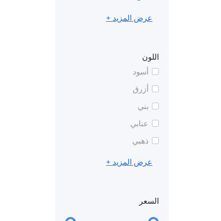
عرض المزيد +
اللون
أسود
أزرق
بني
عنابي
ذهبي
عرض المزيد +
السعر