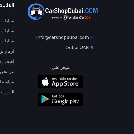
القائمة
سيارات م
سيارات ج
info@carshopdubai.com
سيارات ل
Dubai UAE
ارقام لو
أضف إعل
متوفر على :
من نحن
سياسة ا
الشروط 