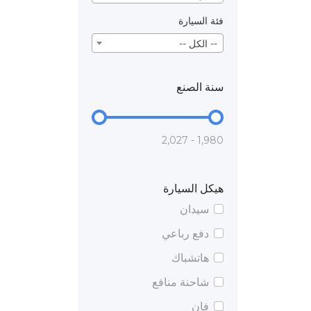
فئة السيارة
-- الكل --
سنة الصنع
1,980 - 2,027
هيكل السيارة
سيدان
دفع رباعي
هاتشباك
شاحنة منافع
فان