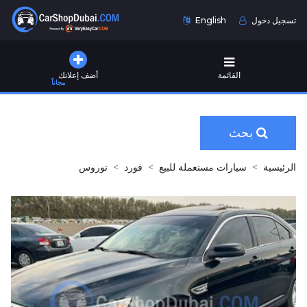
تسجيل دخول
English
القائمة
أضف إعلانك
مجاناً
بحث
الرئيسية
سيارات مستعملة للبيع
فورد
توروس