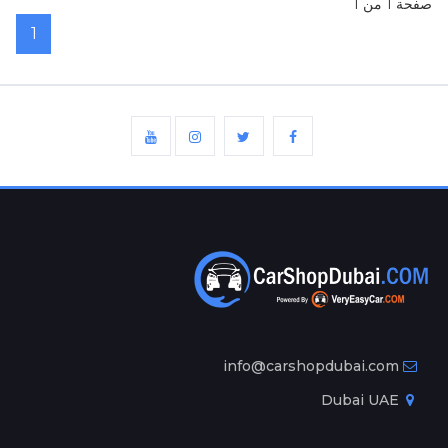
صفحة 1 من 1
1
info@carshopdubai.com
Dubai UAE