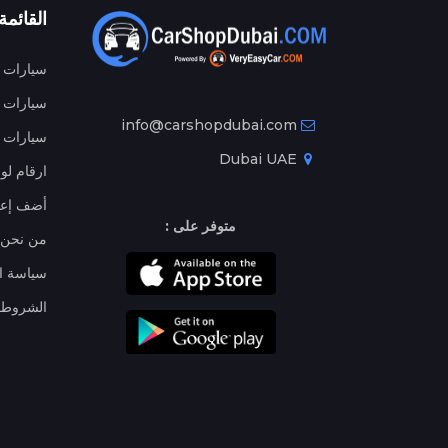
القائمة
سيارات م
سيارات ج
info@carshopdubai.com
سيارات ل
Dubai UAE
ارقام لو
أضف إعل
متوفر على :
من نحن
سياسة ا
الشروط 