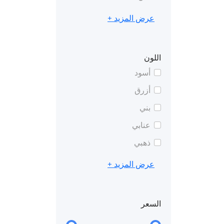
عرض المزيد +
اللون
أسود
أزرق
بني
عنابي
ذهبي
عرض المزيد +
السعر