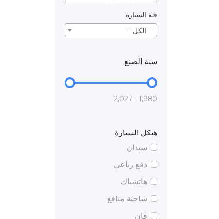
فئة السيارة
-- الكل --
سنة الصنع
1,980 - 2,027
هيكل السيارة
سيدان
دفع رباعي
هاتشباك
شاحنة منافع
فان