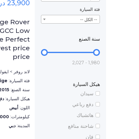
23,900 درهم
فئة السيارة
-- الكل --
nge Rover
 GCC Low
e Perfect
سنة الصنع
est price
price
1,980 - 2,027
لاند روفر > ايفو
فئة السيارة:
ige
هيكل السيارة
سنة الصنع:
2015
سيدان
هيكل السيارة:
دف
دفع رباعي
اللون:
أبيض
هاتشباك
كيلومترات:
,000
المدينة:
دبي
شاحنة منافع
فان