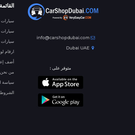
القائمة
سيارات م
سيارات ج
info@carshopdubai.com
سيارات ل
Dubai UAE
ارقام لو
أضف إعل
متوفر على :
من نحن
سياسة ا
الشروط 