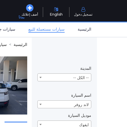
تسجيل دخول
English
أضف إعلانك
مجاناً
الرئيسية
سيارات مستعملة للبيع
سيارات جد
الرئيسية
سيار
المدينة
-- الكل --
اسم السيارة
لاند روفر
موديل السيارة
ايفوك