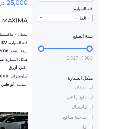
25,000 درهم
فئة السيارة
-- الكل --
N MAXIMA
نيسان > ماكسيما
سنة الصنع
فئة السيارة:
SV
سنة الصنع:
2016
1,980 - 2,027
هيكل السيارة:
سي
اللون:
أزرق
كيلومترات:
,000
هيكل السيارة
المدينة:
أبو ظبي
سيدان
دفع رباعي
هاتشباك
شاحنة منافع
فان