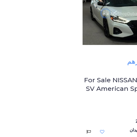
For Sale NISSA
SV American S
دان