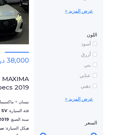
عرض المزيد +
اللون
أسود
أزرق
38,000 درهم
بني
عنابي
N MAXIMA
ذهبي
pecs 2019
عرض المزيد +
نيسان > ماكسيما
فئة السيارة:
SV
سنة الصنع:
2019
السعر
هيكل السيارة:
سي