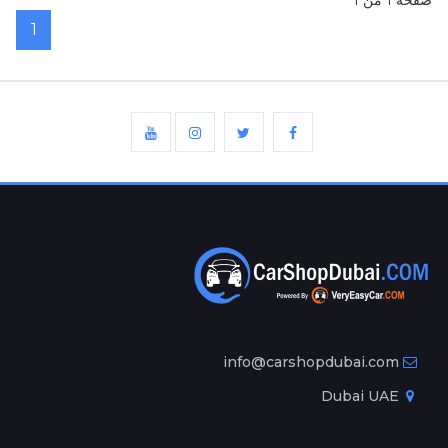
صفحة 1 من 1
1
info@carshopdubai.com
Dubai UAE