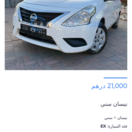
21,000 درهم
نيسان سني
نيسان > سني
فئة السيارة:
EX