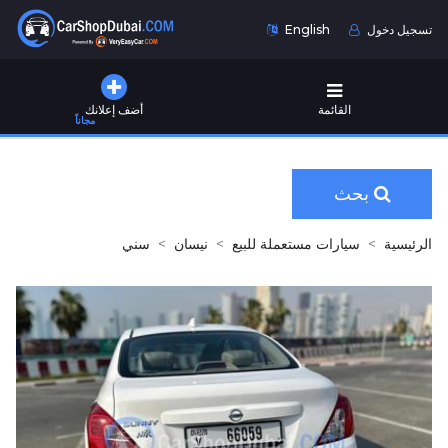
تسجيل دخول
English
القائمة
أضف إعلانك
مجاناً
بحث
الرئيسية
سيارات مستعملة للبيع
نيسان
سني