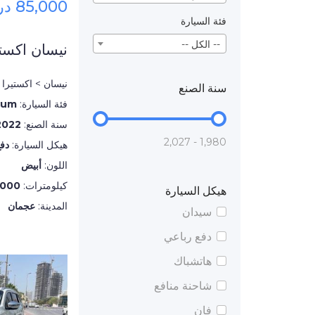
85,000 درهم
فئة السيارة
-- الكل --
نيسان اكستي
نيسان > اكستيرا
سنة الصنع
فئة السيارة:
num
سنة الصنع:
2022
1,980 - 2,027
هيكل السيارة:
دف
اللون:
أبيض
كيلومترات:
,000
هيكل السيارة
المدينة:
عجمان
سيدان
دفع رباعي
هاتشباك
شاحنة منافع
فان