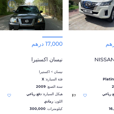
17,000 درهم
NISSA
نيسان اكستيرا
نيسان > اكستيرا
Plati
فئة السيارة:
X
سنة الصنع:
2009
ع رباعي
هيكل السيارة:
دفع رباعي
اللون:
رمادي
16
كيلومترات:
300,000