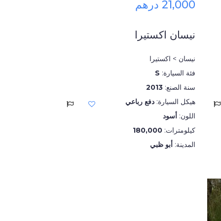
21,000 درهم
نيسان اكستيرا
نيسان > اكستيرا
فئة السيارة:
S
سنة الصنع:
2013
هيكل السيارة:
دفع رباعي
اللون:
أسود
كيلومترات:
180,000
المدينة:
أبو ظبي