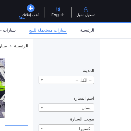
تسجيل دخول
English
أضف إعلانك
مجاناً
الرئيسية
سيارات مستعملة للبيع
سيارات جد
الرئيسية
سيار
المدينة
-- الكل --
اسم السيارة
نيسان
موديل السيارة
اكستيرا