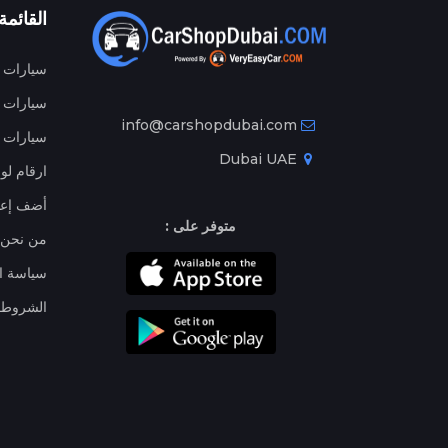
القائمة
سيارات م
سيارات ج
info@carshopdubai.com
سيارات ل
Dubai UAE
ارقام لو
أضف إعل
متوفر على :
من نحن
سياسة ا
الشروط 