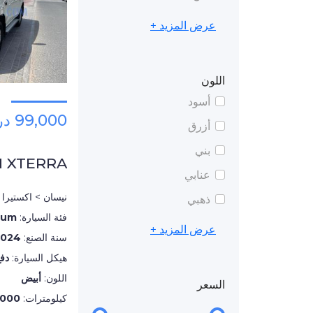
عرض المزيد +
اللون
أسود
99,000 درهم
أزرق
بني
N XTERRA
عنابي
نيسان > اكستيرا
ذهبي
فئة السيارة:
num
عرض المزيد +
سنة الصنع:
2024
هيكل السيارة:
دف
اللون:
أبيض
السعر
كيلومترات:
,000