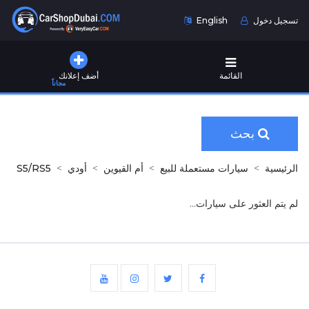
تسجيل دخول
English
القائمة
أضف إعلانك
مجاناً
بحث
الرئيسية
سيارات مستعملة للبيع
أم القيوين
أودي
S5/RS5
لم يتم العثور على سيارات...