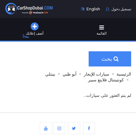
تسجيل دخول
English
القائمة
أضف إعلانك
مجاناً
بحث
الرئيسية
سيارات للإيجار
أبو ظبي
بينتلي
كونتيننتال فلاينغ سبير
لم يتم العثور على سيارات...