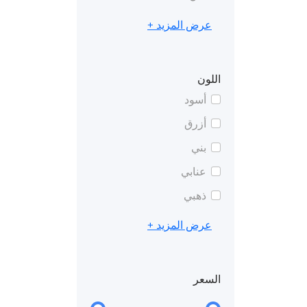
عرض المزيد +
اللون
أسود
أزرق
بني
عنابي
ذهبي
عرض المزيد +
السعر