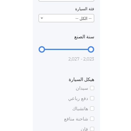
فئة السيارة
-- الكل --
سنة الصنع
2,023 - 2,027
هيكل السيارة
سيدان
دفع رباعي
هاتشباك
شاحنة منافع
فان