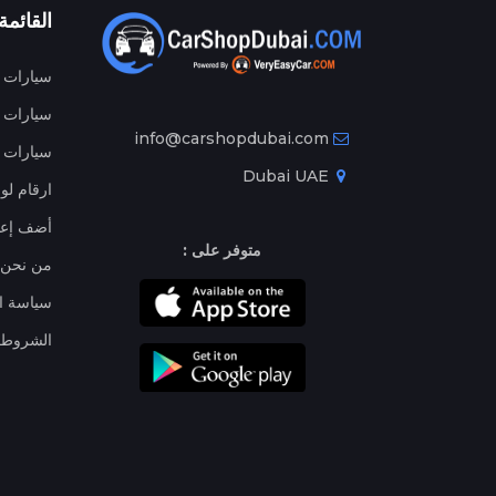
القائمة
سيارات م
سيارات ج
info@carshopdubai.com
سيارات ل
Dubai UAE
ارقام لو
أضف إعل
متوفر على :
من نحن
سياسة ا
الشروط 